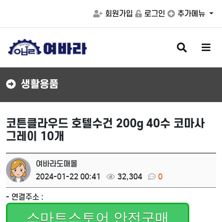
회원가입
로그인
추가메뉴
검
메
색
뉴
버
버
튼
튼
생활용품
코튼클라우드 호텔수건 200g 40수 코마사
그레이 10개
여바라도매몰
2024-01-22 00:41
32,304
0
- 연결주소 :
스마트스토어 안전구매