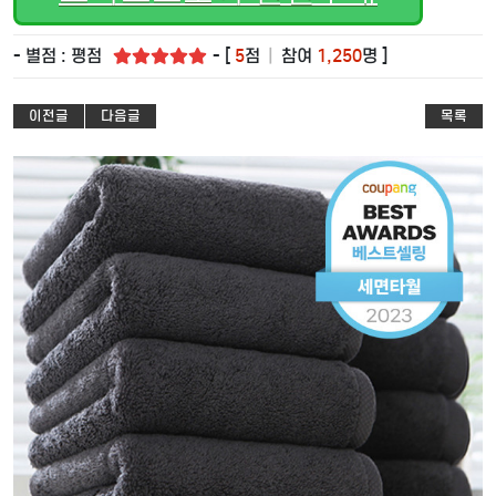
- 별점 : 평점
- [
5
점
|
참여
1,250
명 ]
이전글
다음글
목록