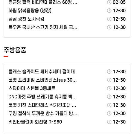
종근당 활력 비타민B 플러스 60정 1박스
02-05
하림 닭볶음탕용 (냉장)
12-30
곰곰 광천 도시락김
12-30
목우촌 국내산 소고기 양지 세절 국거리용 (냉장)
12-30
주방용품
클래스 슬라이드 세제수세미 걸이대
12-30
코멧 프리미엄 스테인레스(sus 304) 설거지통
12-30
스타아미 스텐볼 3종세트
12-30
DND마켓 주방 쓰레기통 휴지통 벽걸이형 고급형 비닐봉…
12-30
코멧 키친 스테인레스 식기건조대 2단
12-30
구띵 접착식 두꺼운 방수 기름때 방지 주방 알루미늄 시…
12-30
키친타올걸이 회전형 R-S60
12-30