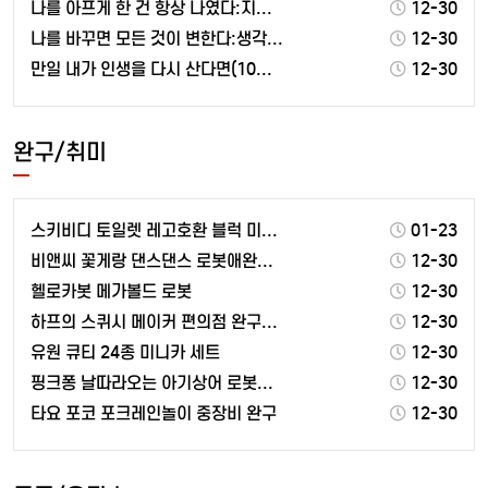
나를 아프게 한 건 항상 나였다:지친 마음을 위로하는 …
12-30
나를 바꾸면 모든 것이 변한다:생각하는 습관부터 바꿔라
12-30
만일 내가 인생을 다시 산다면(10만 부 기념 스페셜 …
12-30
완구/취미
스키비디 토일렛 레고호환 블럭 미니 피규어 모음
01-23
비앤씨 꽃게랑 댄스댄스 로봇애완동물
12-30
헬로카봇 메가볼드 로봇
12-30
하프의 스퀴시 메이커 편의점 완구세트
12-30
유원 큐티 24종 미니카 세트
12-30
핑크퐁 날따라오는 아기상어 로봇애완동물
12-30
타요 포코 포크레인놀이 중장비 완구
12-30