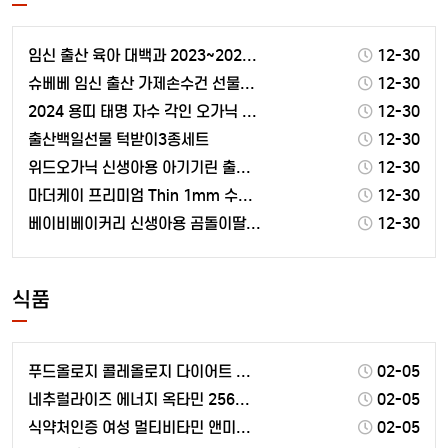
임신 출산 육아 대백과 2023~2024 최신개정판
12-30
슈베베 임신 출산 가제손수건 선물세트 (20P+선물박스…
12-30
2024 용띠 태명 자수 각인 오가닉 배냇저고리(완제품…
12-30
출산백일선물 턱받이3종세트
12-30
위드오가닉 신생아용 아기기린 출산선물 10종
12-30
마더케이 프리미엄 Thin 1mm 수유패드
12-30
베이비베이커리 신생아용 곰돌이딸랑이와 친구들 출산선물세…
12-30
식품
푸드올로지 콜레올로지 다이어트 보조제 60정 1개
02-05
네추럴라이즈 에너지 옥타민 256mg x 90정 90정…
02-05
식약처인증 여성 멀티비타민 앤미네랄 종합비타민 영양제 …
02-05