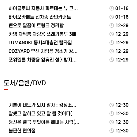
하이글로씨 자동차 파르테논 뉴 코일매트 트립매트 1열 …
01-16
바이오카매트 전차종 라인카매트
01-16
벤오토 깔끔이 트렁크 정리함
12-29
카템 차싹봉 차량용 쓰레기봉투 3매
12-29
LUMANOKI 동시4대충전 릴타입 차량용 고속충전기
12-29
COZYARD 무선 차량용 청소기 강력 자동차와 집에서…
12-29
포워멜튼 차량용 앞유리 성에방지커버 블랙박스용
12-29
도서/음반/DVD
기분이 태도가 되지 말자 : 감정조절이 필요한 당신을 …
12-30
잘했고 잘하고 있고 잘 될 것이다(스페셜 리미티드 에디…
12-30
당신은 결국 무엇이든 해내는 사람(10만 부 기념 특별…
12-30
불편한 편의점
12-30