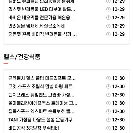
벨버드 슈퍼클린 반려동물용 탈취제
12-29
리스펫 반려동물 LED 다보여 발톱깎기 4.3 x 15…
12-29
바비온 네오리튬 전문가용 애완용 이발기 SBC-650
12-29
반려동물 냄새제거 살균소독제
12-29
딩동펫 원목 베이직 반려동물 식기 2구
12-29
헬스/건강식품
근육멸치 헬스 풀업 데드리프트 모스트그립 좌 + 우 +…
12-30
코멧 스포츠 조립식 덤벨 아령 세트
12-30
벤치프레스 튜빙밴드 그립바 가정용 근력운동 홈트 운동용…
12-30
올아메리칸이에프엑스 트레이닝 그라운드 아미노조브 EAA…
12-30
집콕스포츠 엑스퍼트 손목보호 헬스장갑
12-30
TANI 가정용 다용도 철봉 운동기구
12-30
바디공식 3중받침 푸쉬업바
12-30