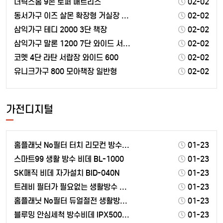
더릭스홈 9존 토퍼 매트리스
02-02
동서가구 이즈 살몬 확장형 거실장 2300 방문설치
02-02
삼익가구 테디 2000 3단 책장
02-02
삼익가구 말론 1200 7단 와이드 서랍장 방문설치
02-02
코멧 4단 라탄 서랍장 와이드 600
02-02
유니크가구 800 모아책장 일반형
02-02
가전디지털
홈플래닛 No필터 터치 리모컨 방수비데 HBD-A700…
01-23
스마트99 생활 방수 비데 BL-1000
01-23
SK매직 비데 자가설치 BID-040N
01-23
트레비 필터가 필요없는 생활방수 비데 ST-1300
01-23
홈플래닛 No필터 듀얼절전 생활방수 비데 HBD-100…
01-23
블루밍 안심세척 방수비데 IPX500A PLUS
01-23