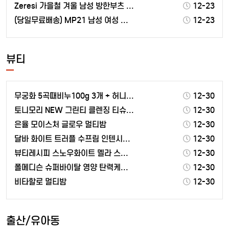
Zeresi 가을철 겨울 남성 방한부츠 남자워커
12-23
(당일무료배송) MP21 남성 여성 겨울 방한 운동화 …
12-23
뷰티
무궁화 5곡때비누100g 3개 + 허니율피때비누100g…
12-30
토니모리 NEW 그린티 클렌징 티슈 세트
12-30
은율 모이스처 글로우 멀티밤
12-30
달바 화이트 트러플 수프림 인텐시브 세럼 100ml x…
12-30
뷰티레시피 스노우화이트 멜라 스탑 화이트닝 크림
12-30
폴메디슨 슈퍼바이탈 영양 탄력케어 아이크림
12-30
비타할로 멀티밤
12-30
출산/유아동