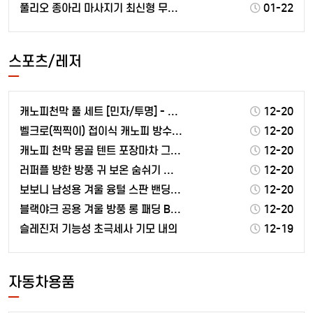
풀리오 종아리 마사지기 최신형 무선 온열 공기압 강도조…
01-22
스포츠/레저
캐노피천막 풀 세트 [민자/투명] - 골조+지붕[커피]…
12-20
벨크로(찍찍이) 접이식 캐노피 방수 천막 야외 그늘막 …
12-20
캐노피 천막 몽골 텐트 포장마차 그늘막 3x4M
12-20
러퍼플 방한 방풍 귀 보온 숨쉬기 편한 에어 마스크
12-20
보보니 남성용 겨울 융털 스판 밴딩 기모 조거 팬츠
12-20
블랙야크 공용 겨울 방풍 롱 패딩 B맥스벤치알파 다운 …
12-20
슬레진저 기능성 초극세사 기모 내의
12-19
자동차용품