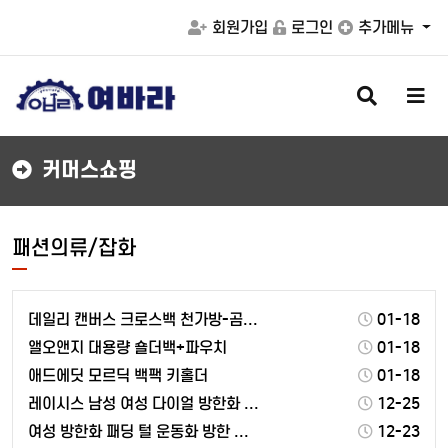
회원가입
로그인
추가메뉴
검
메
색
뉴
버
버
튼
튼
커머스쇼핑
패션의류/잡화
데일리 캔버스 크로스백 천가방-곰돌이 키링증정
01-18
앨오앤지 대용량 숄더백+파우치
01-18
애드에딧 모르딕 백팩 키홀더
01-18
레이시스 남성 여성 다이얼 방한화 털신발 털운동화 털부…
12-25
여성 방한화 패딩 털 운동화 방한 겨울 스니커즈 기모 …
12-23