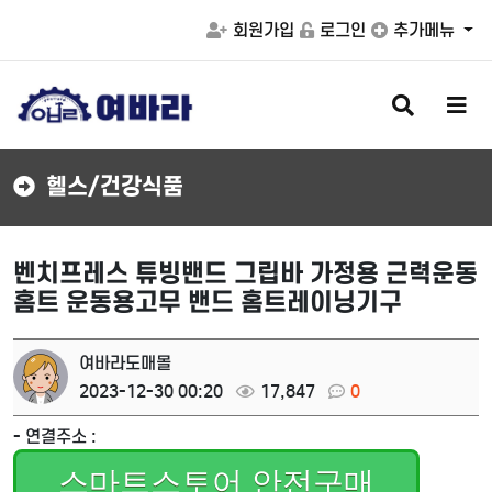
회원가입
로그인
추가메뉴
검
메
색
뉴
버
버
튼
튼
헬스/건강식품
벤치프레스 튜빙밴드 그립바 가정용 근력운동
홈트 운동용고무 밴드 홈트레이닝기구
여바라도매몰
2023-12-30 00:20
17,847
0
- 연결주소 :
스마트스토어 안전구매