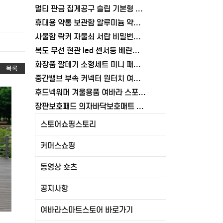
멀티 판금 집게공구 슬립 기본형 너트 고정 조인트플라이어 기본형 볼트 여바라
휴대용 약통 보관함 알루미늄 약상자 구급함 가정용 상비약 응급키트 여바라
사물함 락커 자물쇠 서랍 비밀번호 여닫이 시건장금장치 창고 잠금장치 여바라
복도 무선 현관 led 센서등 베란다 계단 부착식 무드등 마그네틱 각도조절
화장품 깔데기 소형세트 미니 패트병 작은입구 깔대기 공병 스텐 소분용 여바라
목록
중간밸브 부속 커넥터 원터치 여바라 어댑터 물호스 연결 호스 배관 잠금
후드넥워머 겨울용품 여바라 스포츠 넥워머 방한 캠핑 남자 바라클라바
장판보호패드 의자바닥보호매트 컴퓨터 반투명 90X140cm 여바라
스토어쇼핑스토리
커머스쇼핑
동영상 숏츠
공지사항
여바라스마트스토어 바로가기