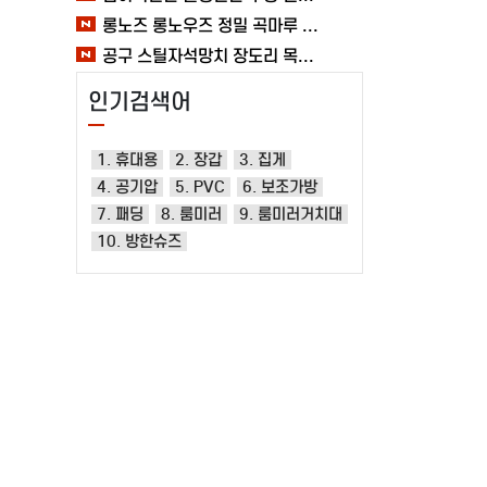
롱노즈 롱노우즈 정밀 곡마루 공구용품 작업 케이블 조립 여바라 공예 전선
공구 스틸자석망치 장도리 목공 쇠망치 캠핑 목수 가정용 빠루 여바라
인기검색어
1. 휴대용
2. 장갑
3. 집게
4. 공기압
5. PVC
6. 보조가방
7. 패딩
8. 룸미러
9. 룸미러거치대
10. 방한슈즈