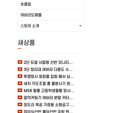
숏클립
여바라도매몰
스토어 소개
새상품
2단 듀얼 서랍형 선반 모니터받침대 여바라 1000mm
3단 정리대 여바라 다용도 수납 C형 화장품정리함 욕실
투명망사 화장품 잡화 메쉬 심플 여바라 필통파우치
세차 각도조절 롱 물분사기 원예 여바라 스프레이건 분사기
MS6 필통 고등학생필통 망사 여바라 투명 다용도 메쉬 파우치
알약커팅기 여바라 분말 커터기 절단기 분쇄기 보관함 알약가위
장도리 목공 가정용 소형공구 캠핑 손망치 휴대용 미니망치 여바라
접이식선반 폴딩선반 주방 원터치 여바라 4단, 이동식 베란다 팬트리 72x34x126.5cm, 수납 블랙