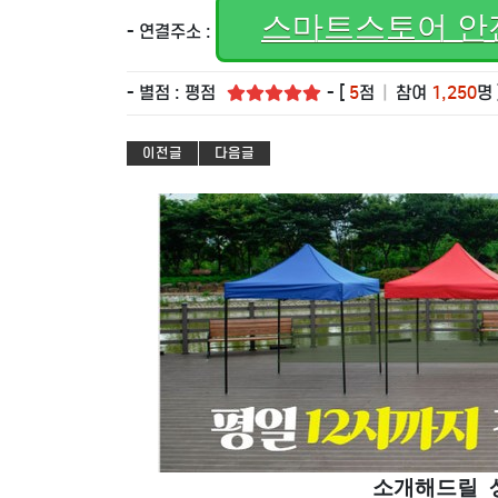
스마트스토어 안
- 연결주소 :
- 별점 : 평점
- [
5
점
|
참여
1,250
명 
이전글
다음글
소개해드릴 