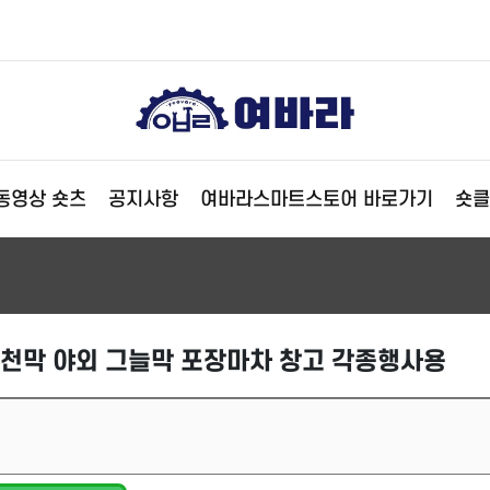
동영상 숏츠
공지사항
여바라스마트스토어 바로가기
숏클
 천막 야외 그늘막 포장마차 창고 각종행사용