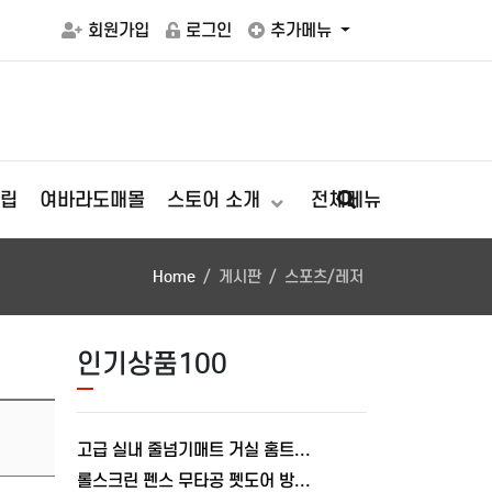
회원가입
로그인
추가메뉴
립
여바라도매몰
스토어 소개
전체메뉴
Home
게시판
스포츠/레저
인기상품100
고급 실내 줄넘기매트 거실 홈트레이닝 스트레칭 패드 매트8mm 쿠션
롤스크린 펜스 무타공 펫도어 방문 출입문 안전문 강아지 고양이 울타리