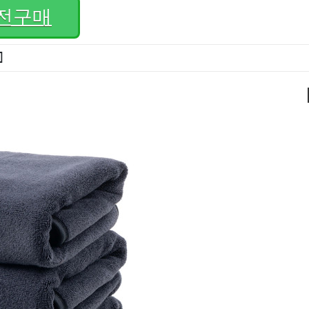
전구매
]