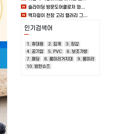
슬라이딩 방문도어클로저 와이어 미닫이 자동문닫힘 1.2mm 열림방지 무타공 중문 여바라
액자걸이 천장 고리 캘러리 그림걸이 레일 전시회 와이어 미술관 세트 여바라
인기검색어
1. 휴대용
2. 집게
3. 장갑
4. 공기압
5. PVC
6. 보조가방
7. 패딩
8. 룸미러거치대
9. 룸미러
10. 방한슈즈