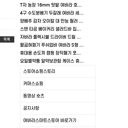
T자 농장 16mm 텃밭 여바라 호스연결커넥터 연결탭 물호스 부품
4구 수도분배기 두갈래 여바라 세탁기 베란다 수전분배기 청소 커넥터 수도꼭지 연결구
양배추 감자 오이칼 대 만능 필러 스텐 채칼 야채슬라이서 채썰기
스텐 타공 베이커리 샐러드바 집게 미니 음식 스파케티 뷔페집게
자바라 플렉시블 드라이버 드릴 공구 틈새 비트홀더 코브라 코너 여바라
목록
팔굽혀펴기 푸쉬업바 여바라 S형 푸시업 홈트레이닝 기구
휴대용 손도끼 캠핑 장작패기 쪼개기 도끼 여바라
요일별약통 알약보관함 케이스 휴대용약케이스 영양제 비타민 여바라
스토어쇼핑스토리
커머스쇼핑
동영상 숏츠
공지사항
여바라스마트스토어 바로가기