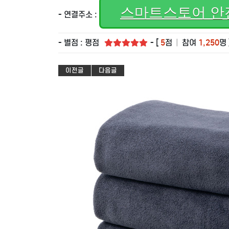
스마트스토어 안
- 연결주소 :
- 별점 : 평점
- [
5
점
|
참여
1,250
명 
이전글
다음글