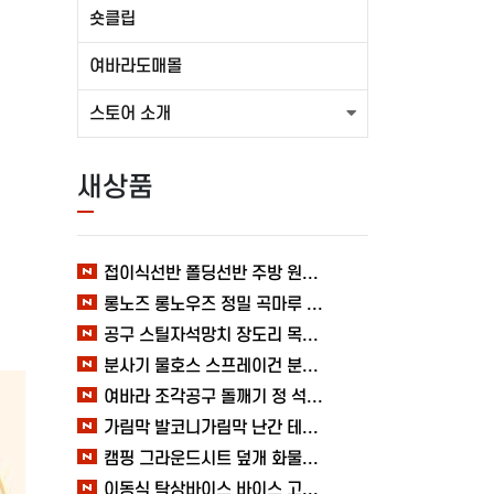
숏클립
여바라도매몰
스토어 소개
새상품
접이식선반 폴딩선반 주방 원터치 여바라 4단, 이동식 베란다 팬트리 72x34x126.5cm, 수납 블랙
롱노즈 롱노우즈 정밀 곡마루 공구용품 작업 케이블 조립 여바라 공예 전선
공구 스틸자석망치 장도리 목공 쇠망치 캠핑 목수 가정용 빠루 여바라
분사기 물호스 스프레이건 분사건 청소 베란다 대형 원예용 수도 욕실 여바라
여바라 조각공구 돌깨기 정 석공 250x16mm 조각정 송곳형 손보호
가림막 발코니가림막 난간 테라스 가리개 베란다 다용도 사생활보호 3M 여바라
캠핑 그라운드시트 덮개 화물차 시트 바닥 방수포 여바라 타포린 2X3 블루 텐트
이동식 탁상바이스 바이스 고정작업 클램프 테이블 가공 목공 다양한 60MM 여바라