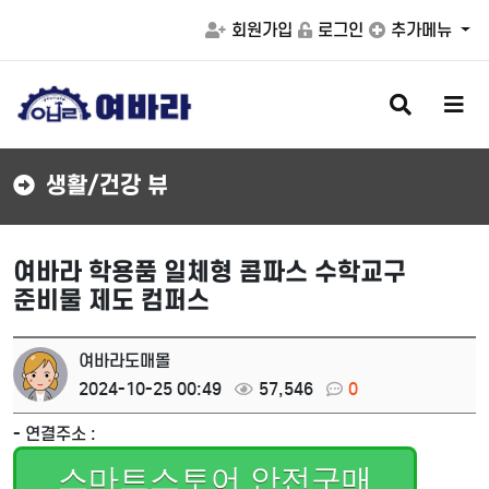
회원가입
로그인
추가메뉴
검
메
색
뉴
버
버
튼
튼
생활/건강 뷰
여바라 학용품 일체형 콤파스 수학교구
준비물 제도 컴퍼스
여바라도매몰
2024-10-25 00:49
57,546
0
- 연결주소 :
스마트스토어 안전구매