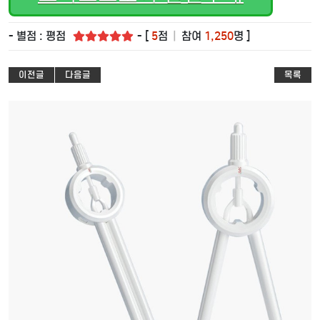
- 별점 : 평점
- [
5
점
|
참여
1,250
명 ]
이전글
다음글
목록