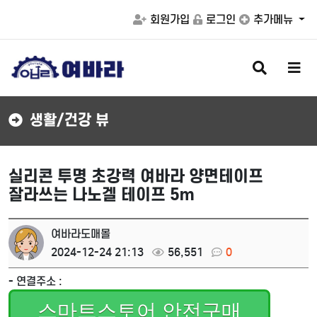
회원가입
로그인
추가메뉴
검
메
색
뉴
버
버
튼
튼
생활/건강 뷰
실리콘 투명 초강력 여바라 양면테이프
잘라쓰는 나노겔 테이프 5m
여바라도매몰
2024-12-24 21:13
56,551
0
- 연결주소 :
스마트스토어 안전구매