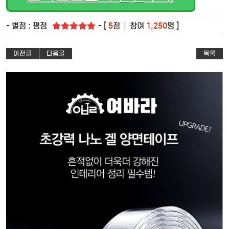
- 별점 : 평점
- [
5
점
|
참여
1,250
명 ]
이전글
다음글
목록