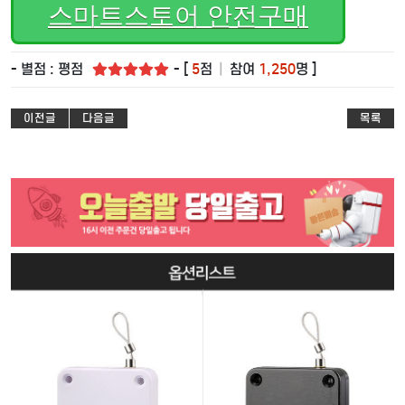
스마트스토어 안전구매
- 별점 : 평점
- [
5
점
|
참여
1,250
명 ]
이전글
다음글
목록