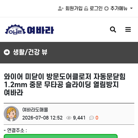
회원가입
로그인
추가메뉴
검
메
색
뉴
버
버
튼
튼
생활/건강 뷰
와이어 미닫이 방문도어클로저 자동문닫힘
1.2mm 중문 무타공 슬라이딩 열림방지
여바라
여바라도매몰
2026-07-08 12:52
9,441
0
- 연결주소 :