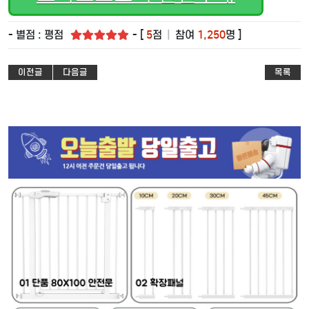
- 별점 : 평점
- [
5
점
|
참여
1,250
명 ]
이전글
다음글
목록