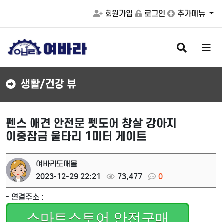
회원가입
로그인
추가메뉴
검
메
색
뉴
버
버
튼
튼
생활/건강 뷰
펜스 애견 안전문 펫도어 창살 강아지
이중잠금 울타리 1미터 게이트
여바라도매몰
2023-12-29 22:21
73,477
0
- 연결주소 :
스마트스토어 안전구매