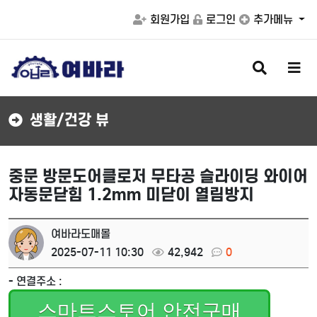
회원가입
로그인
추가메뉴
검
메
색
뉴
버
버
튼
튼
생활/건강 뷰
중문 방문도어클로저 무타공 슬라이딩 와이어
자동문닫힘 1.2mm 미닫이 열림방지
여바라도매몰
2025-07-11 10:30
42,942
0
- 연결주소 :
스마트스토어 안전구매