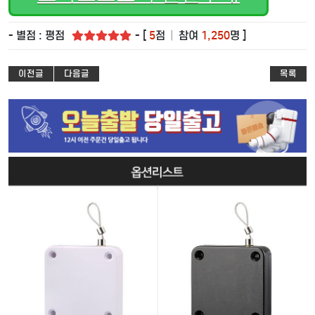
- 별점 : 평점
- [
5
점
|
참여
1,250
명 ]
이전글
다음글
목록