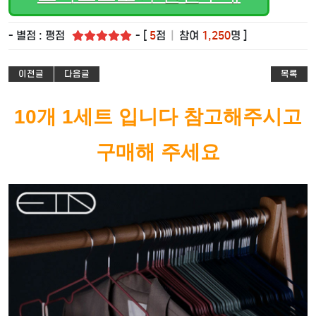
- 별점 : 평점
- [
5
점
|
참여
1,250
명 ]
이전글
다음글
목록
10개 1세트 입니다 참고해주시고
구매해 주세요