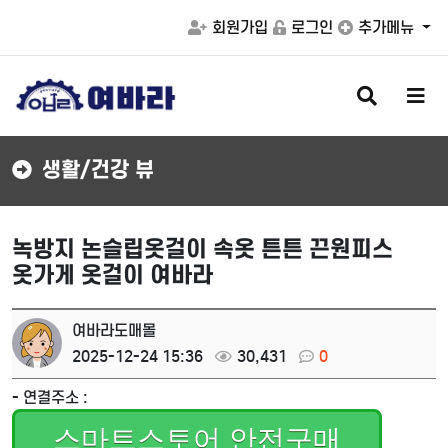
회원가입
로그인
추가메뉴
검
메
색
뉴
버
버
튼
튼
생활/건강 뷰
녹방지 논슬립옷걸이 속옷 튼튼 끈원피스
옷가게 옷걸이 여바라
여바라도매몰
2025-12-24 15:36
30,431
0
- 연결주소 :
스마트스토어 안전구매