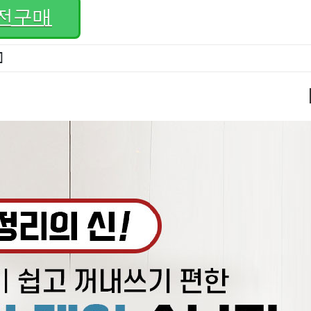
전구매
]