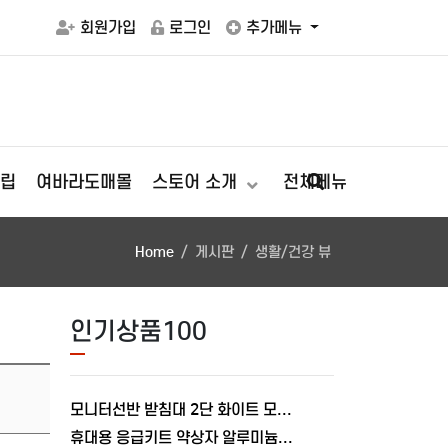
회원가입
로그인
추가메뉴
립
여바라도매몰
스토어 소개
전체메뉴
Home
게시판
생활/건강 뷰
인기상품100
모니터선반 받침대 2단 화이트 모니터 800mm, L형 여바라
휴대용 응급키트 약상자 알루미늄 상비약 보관함 가정용 구급함 약통 여바라