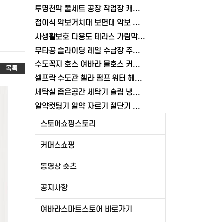
투명천막 풀세트 공장 작업장 캐노피 접이식 천막 3x4.5m, 올투명
접이식 악보거치대 보면대 악보 전문가용 교회 공연 스탠드 휴대용 여바라
사생활보호 다용도 테라스 가림막 3M 발코니가림막 난간 가리개 베란다 여바라
무타공 슬라이딩 레일 수납장 주방 양념통 조미료통 부착식 씽크대 정리대 선반
수도꼭지 호스 여바라 물호스 커넥터 부품 국산 어댑터 연결탭
목록
셀프락 수도관 첼라 펌프 워터 헤드 플라이어 배관 슬림 여바라
세탁실 좁은공간 세탁기 슬림 냉수 일자 온수 수도꼭지 수도꼭지 밸브 수전 여바라
알약컷팅기 알약 자르기 절단기 가위 분쇄기
스토어쇼핑스토리
커머스쇼핑
동영상 숏츠
공지사항
여바라스마트스토어 바로가기