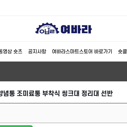
동영상 숏츠
공지사항
여바라스마트스토어 바로가기
숏클
양념통 조미료통 부착식 씽크대 정리대 선반