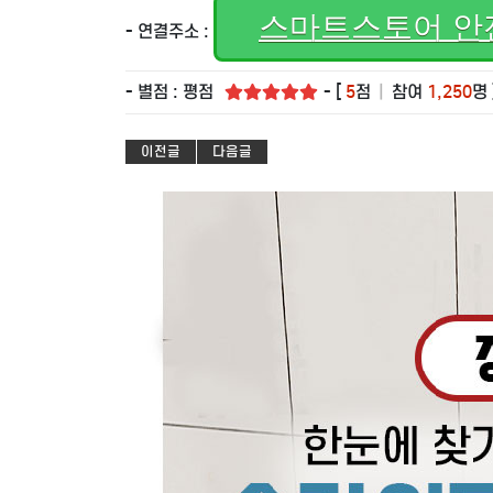
스마트스토어 안
- 연결주소 :
- 별점 : 평점
- [
5
점
|
참여
1,250
명 
이전글
다음글