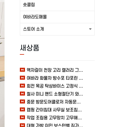
숏클립
여바라도매몰
스토어 소개
새상품
액자걸이 천장 고리 캘러리 그림걸이 레일 전시회 와이어 미술관 세트 여바라
여바라 화물차 방수포 타포린 시트 바닥 덮개 6X8, 캠핑 텐트 블루 그라운드시트
회전 목공 탁상바이스 고정식 클램프 360도 바이스 여바라 테이블
철사 미니 핸드 소형절단기 와이어 휴대용 철편컷팅기 커터기 절단기 여바라 자물쇠
중문 방문도어클로저 자동문닫힘 와이어 무타공 슬라이딩 미닫이 열림방지 1.2mm 여바라
캠핑 간이침대 사무실 보조침대 접이식 휴대용 여바라 고시원침대 이동식
작업 조립용 고무망치 고무해머 타일 목공 선반설치 캠핑 스틸 여바라
대형 가방 이민 보스턴백 짐가방 옷 빅사이즈 여행 대용량 수납 이사 여바라