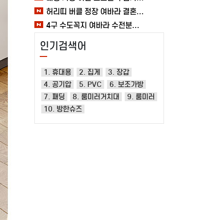
허리띠 버클 정장 여바라 결혼식벨트 레일트랙 소가죽벨트 남성
4구 수도꼭지 여바라 수전분배기 베란다 청소 연결구 두갈래 수도분배기 커넥터 세탁기
인기검색어
1. 휴대용
2. 집게
3. 장갑
4. 공기압
5. PVC
6. 보조가방
7. 패딩
8. 룸미러거치대
9. 룸미러
10. 방한슈즈