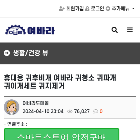
회원가입
로그인
추가메뉴
검
메
색
뉴
버
버
튼
튼
생활/건강 뷰
휴대용 귀후비개 여바라 귀청소 귀파개
귀이개세트 귀지제거
여바라도매몰
2024-04-10 23:04
76,027
0
- 연결주소 :
스마트스토어 안전구매