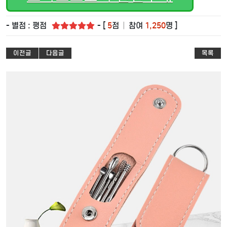
- 별점 : 평점
- [
5
점
|
참여
1,250
명 ]
이전글
다음글
목록