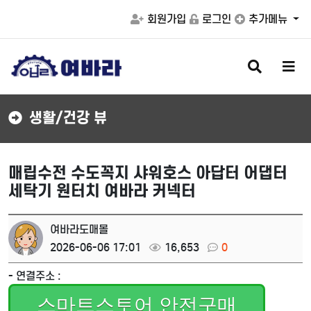
회원가입
로그인
추가메뉴
검
메
색
뉴
버
버
튼
튼
생활/건강 뷰
매립수전 수도꼭지 샤워호스 아답터 어댑터
세탁기 원터치 여바라 커넥터
여바라도매몰
2026-06-06 17:01
16,653
0
- 연결주소 :
스마트스토어 안전구매