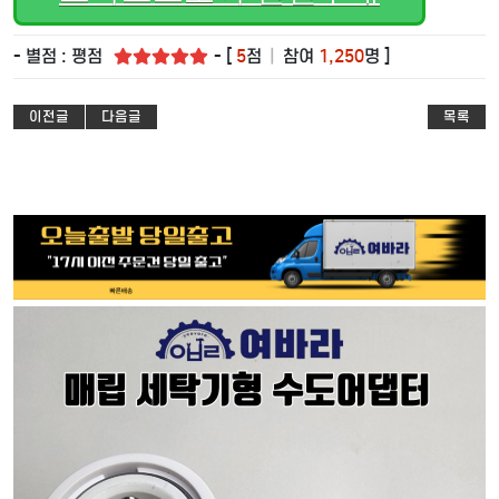
- 별점 : 평점
- [
5
점
|
참여
1,250
명 ]
이전글
다음글
목록