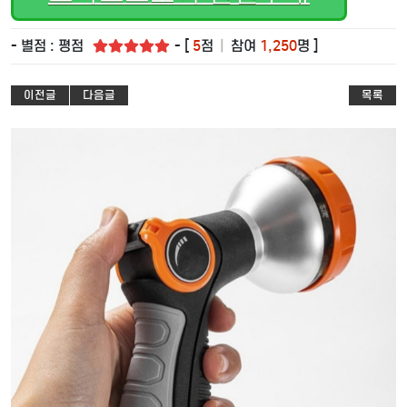
- 별점 : 평점
- [
5
점
|
참여
1,250
명 ]
이전글
다음글
목록