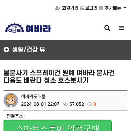
회원가입
로그인
추가메뉴
검
메
색
뉴
버
버
튼
튼
생활/건강 뷰
물분사기 스프레이건 원예 여바라 분사건
다용도 베란다 청소 호스분사기
여바라도매몰
2024-08-01 22:07
57,052
0
- 연결주소 :
스마트스토어 안전구매