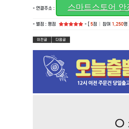
스마트스토어 안
- 연결주소 :
- 별점 : 평점
- [
5
점
|
참여
1,250
명 
이전글
다음글