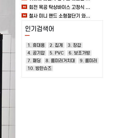
회전 목공 탁상바이스 고정식 클램프 360도 바이스 여바라 테이블
철사 미니 핸드 소형절단기 와이어 휴대용 철편컷팅기 커터기 절단기 여바라 자물쇠
인기검색어
1. 휴대용
2. 집게
3. 장갑
4. 공기압
5. PVC
6. 보조가방
7. 패딩
8. 룸미러거치대
9. 룸미러
10. 방한슈즈