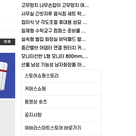
고무망치 나무손잡이 고무망치 여바라 조립용
사무실 긴빗자루 음식점 세트 학원 빗자루 일체형 미용실 업소용 여바라
접이식 낫 각도조절 휴대용 성묘 벌초낫 풀베기 접낫 주말농장 잡초제거 텃밭 여바라
일체형 수학교구 컴퍼스 준비물 학용품 여바라 콤파스 제도
실속형 벌집 화장실 바닥패드 발판 고양이 30x45 모래매트 여바라
목록
중간밸브 어댑터 연결 원터치 커넥터 배관 부속 잠금 여바라 호스 물호스
모니터선반 L형 모니터 800mm, 여바라 2단 화이트 받침대
선물 남성 기능성 남자화장품 아마린 스킨로션 세트
스토어쇼핑스토리
커머스쇼핑
동영상 숏츠
공지사항
여바라스마트스토어 바로가기