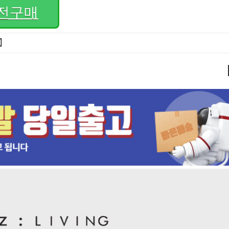
전구매
]