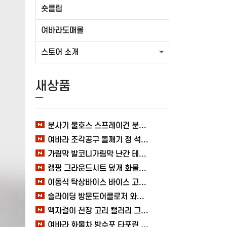
숏클립
여바라도매몰
스토어 소개
새상품
분사기 물호스 스프레이건 분사건 청소 베란다 대형 원예용 수도 욕실 여바라
여바라 조각공구 돌깨기 정 석공 250x16mm 조각정 송곳형 손보호
가림막 발코니가림막 난간 테라스 가리개 베란다 다용도 사생활보호 3M 여바라
캠핑 그라운드시트 덮개 화물차 시트 바닥 방수포 여바라 타포린 2X3 블루 텐트
이동식 탁상바이스 바이스 고정작업 클램프 테이블 가공 목공 다양한 60MM 여바라
슬라이딩 방문도어클로저 와이어 미닫이 자동문닫힘 1.2mm 열림방지 무타공 중문 여바라
액자걸이 천장 고리 캘러리 그림걸이 레일 전시회 와이어 미술관 세트 여바라
여바라 화물차 방수포 타포린 시트 바닥 덮개 6X8, 캠핑 텐트 블루 그라운드시트