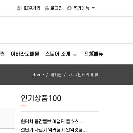
회원가입
로그인
추가메뉴
립
여바라도매몰
스토어 소개
전체메뉴
Home
게시판
가구/인테리어 뷰
인기상품100
원터치 중간밸브 어댑터 물호스 호스 잠금 배관 커넥터 부속 여바라 연결
절단기 자르기 약커팅기 알약컷팅기 여바라 가위 휴대용