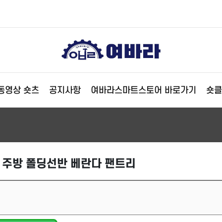
동영상 숏츠
공지사항
여바라스마트스토어 바로가기
숏클
 주방 폴딩선반 베란다 팬트리