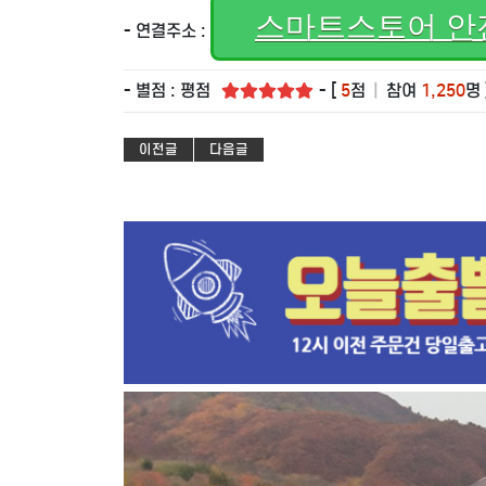
스마트스토어 안
- 연결주소 :
- 별점 : 평점
- [
5
점
|
참여
1,250
명 
이전글
다음글