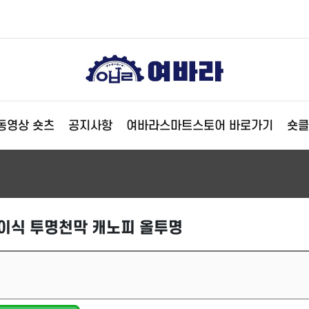
동영상 숏츠
공지사항
여바라스마트스토어 바로가기
숏클
접이식 투명천막 캐노피 올투명