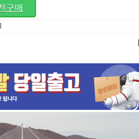
전구매
]