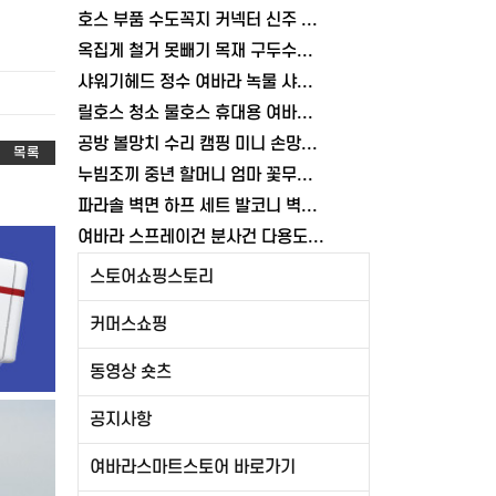
호스 부품 수도꼭지 커넥터 신주 어댑터 세탁기 여바라 연결탭
옥집게 철거 못빼기 목재 구두수선 절단 차량정비소 방울집게
샤워기헤드 정수 여바라 녹물 샤워기 욕실 수전 절수 수압상승 국산
릴호스 청소 물호스 휴대용 여바라 베란다 세차 6분사모드 물분사 화장실 15m
공방 볼망치 수리 캠핑 미니 손망치 여바라 공구
목록
누빔조끼 중년 할머니 엄마 꽃무늬 조끼 여바라 융털 레트로 깔깔이 김장
파라솔 벽면 하프 세트 발코니 벽파라솔 그늘막 테라스 베란다 여바라
여바라 스프레이건 분사건 다용도 원예 호스분사기 베란다 청소 물분사기
스토어쇼핑스토리
커머스쇼핑
동영상 숏츠
공지사항
여바라스마트스토어 바로가기