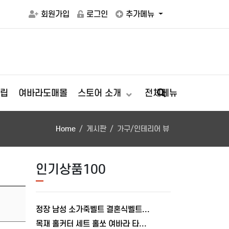
회원가입
로그인
추가메뉴
립
여바라도매몰
스토어 소개
전체메뉴
Home
게시판
가구/인테리어 뷰
인기상품100
정장 남성 소가죽벨트 결혼식벨트 버클 여바라 레일트랙 허리띠
목재 홀커터 세트 홀쏘 여바라 타공 목공 22-38mm