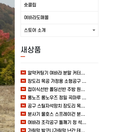
숏클립
여바라도매몰
스토어 소개
새상품
알약커팅기 여바라 분말 커터기 절단기 분쇄기 보관함 알약가위
장도리 목공 가정용 소형공구 캠핑 손망치 휴대용 미니망치 여바라
접이식선반 폴딩선반 주방 원터치 여바라 4단, 이동식 베란다 팬트리 72x34x126.5cm, 수납 블랙
롱노즈 롱노우즈 정밀 곡마루 공구용품 작업 케이블 조립 여바라 공예 전선
공구 스틸자석망치 장도리 목공 쇠망치 캠핑 목수 가정용 빠루 여바라
분사기 물호스 스프레이건 분사건 청소 베란다 대형 원예용 수도 욕실 여바라
여바라 조각공구 돌깨기 정 석공 250x16mm 조각정 송곳형 손보호
가림막 발코니가림막 난간 테라스 가리개 베란다 다용도 사생활보호 3M 여바라