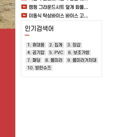
캠핑 그라운드시트 덮개 화물차 시트 바닥 방수포 여바라 타포린 2X3 블루 텐트
이동식 탁상바이스 바이스 고정작업 클램프 테이블 가공 목공 다양한 60MM 여바라
인기검색어
1. 휴대용
2. 집게
3. 장갑
4. 공기압
5. PVC
6. 보조가방
7. 패딩
8. 룸미러
9. 룸미러거치대
10. 방한슈즈