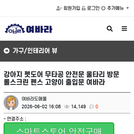
회원가입
로그인
추가메뉴
검
메
색
뉴
버
버
튼
튼
가구/인테리어 뷰
강아지 펫도어 무타공 안전문 울타리 방문
롤스크린 펜스 고양이 출입문 여바라
여바라도매몰
2026-06-02 16:08
14,149
0
- 연결주소 :
스마트스토어 안전구매