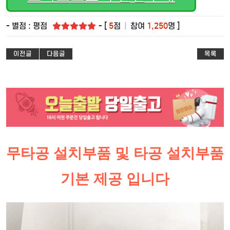
- 별점 : 평점
- [
5
점
|
참여
1,250
명 ]
이전글
다음글
목록
무타공 설치부품 및 타공 설치부품
기본 제공 입니다