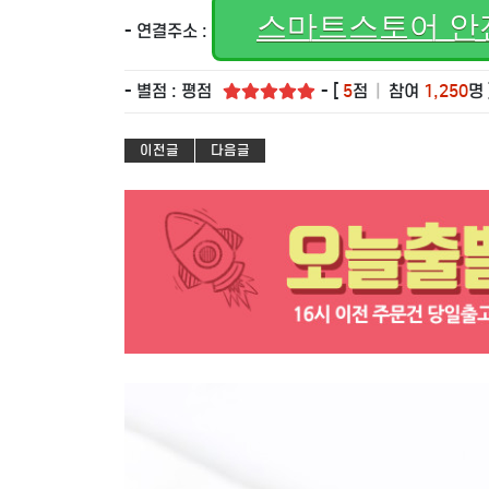
스마트스토어 안
- 연결주소 :
- 별점 : 평점
- [
5
점
|
참여
1,250
명 
이전글
다음글