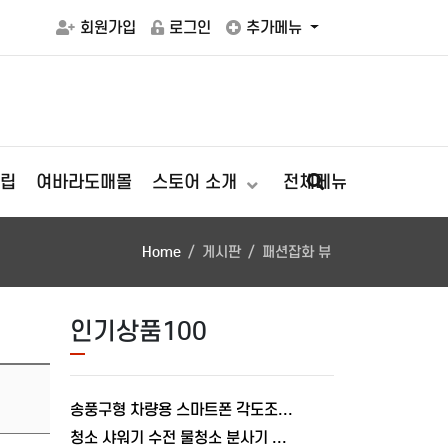
회원가입
로그인
추가메뉴
립
여바라도매몰
스토어 소개
전체메뉴
Home
게시판
패션잡화 뷰
인기상품100
송풍구형 차량용 스마트폰 각도조절 충전거치대 폴드거치대 여바라
청소 샤워기 수전 물청소 분사기 베란다 미니건 욕실 변기 세트 여바라