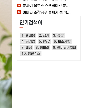
분사기 물호스 스프레이건 분사건 청소 베란다 대형 원예용 수도 욕실 여바라
여바라 조각공구 돌깨기 정 석공 250x16mm 조각정 송곳형 손보호
인기검색어
1. 휴대용
2. 집게
3. 장갑
4. 공기압
5. PVC
6. 보조가방
7. 패딩
8. 룸미러
9. 룸미러거치대
10. 방한슈즈