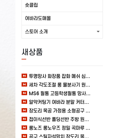
숏클립
여바라도매몰
스토어 소개
새상품
투명망사 화장품 잡화 메쉬 심플 여바라 필통파우치
세차 각도조절 롱 물분사기 원예 여바라 스프레이건 분사기
MS6 필통 고등학생필통 망사 여바라 투명 다용도 메쉬 파우치
알약커팅기 여바라 분말 커터기 절단기 분쇄기 보관함 알약가위
장도리 목공 가정용 소형공구 캠핑 손망치 휴대용 미니망치 여바라
접이식선반 폴딩선반 주방 원터치 여바라 4단, 이동식 베란다 팬트리 72x34x126.5cm, 수납 블랙
롱노즈 롱노우즈 정밀 곡마루 공구용품 작업 케이블 조립 여바라 공예 전선
공구 스틸자석망치 장도리 목공 쇠망치 캠핑 목수 가정용 빠루 여바라