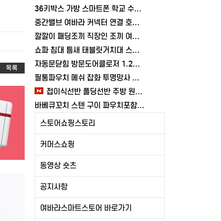
36키박스 가방 스마트폰 학교 수거함 보관함 케이스 휴대폰 학원 여바라
중간밸브 여바라 커넥터 연결 호스 배관 물호스 원터치 부속 잠금 어댑터
깔깔이 패딩조끼 직장인 조끼 여바라 보온 남녀공용 얇은 패딩 정장 경량
쇼파 침대 틈새 태블릿거치대 스탠드 핸드폰거치대 360도 회전 각도조절
자동문닫힘 방문도어클로저 1.2mm 무타공 와이어 미닫이 슬라이딩 열림방지 중문
목록
필통파우치 메쉬 잡화 투명망사 심플 화장품 여바라
접이식선반 폴딩선반 주방 원터치 여바라 4단, 이동식 베란다 팬트리 72x34x126.5cm, 수납 블랙
바베큐꼬치 스텐 구이 파우치포함 양꼬치 쇠꼬챙이 보관 캠핑 세트 10개
스토어쇼핑스토리
커머스쇼핑
동영상 숏츠
공지사항
여바라스마트스토어 바로가기