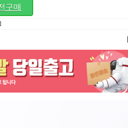
전구매
]