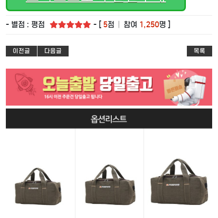
- 별점 : 평점
- [
5
점
|
참여
1,250
명 ]
이전글
다음글
목록