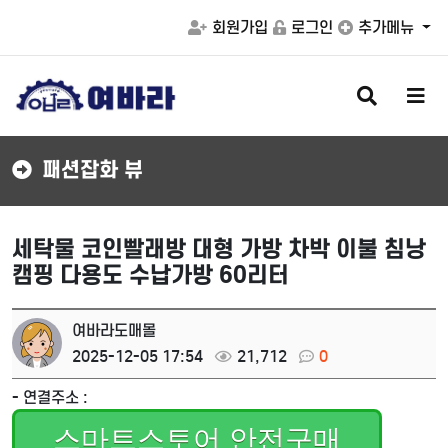
회원가입
로그인
추가메뉴
검
메
색
뉴
버
버
튼
튼
패션잡화 뷰
세탁물 코인빨래방 대형 가방 차박 이불 침낭
캠핑 다용도 수납가방 60리터
여바라도매몰
2025-12-05 17:54
21,712
0
- 연결주소 :
스마트스토어 안전구매