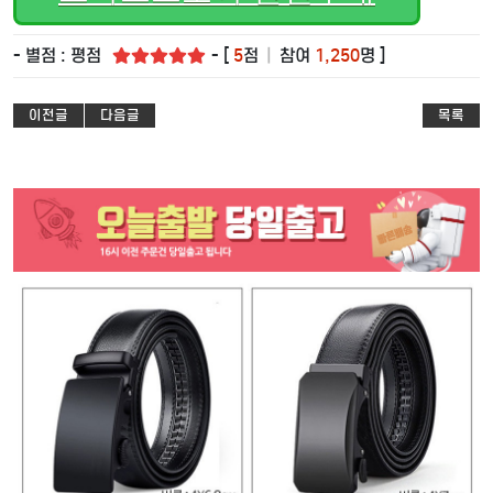
- 별점 : 평점
- [
5
점
|
참여
1,250
명 ]
이전글
다음글
목록