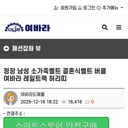
회원가입
로그인
추가메뉴
검
메
색
뉴
버
버
튼
튼
패션잡화 뷰
정장 남성 소가죽벨트 결혼식벨트 버클
여바라 레일트랙 허리띠
여바라도매몰
2025-12-16 18:22
16,416
0
- 연결주소 :
스마트스토어 안전구매