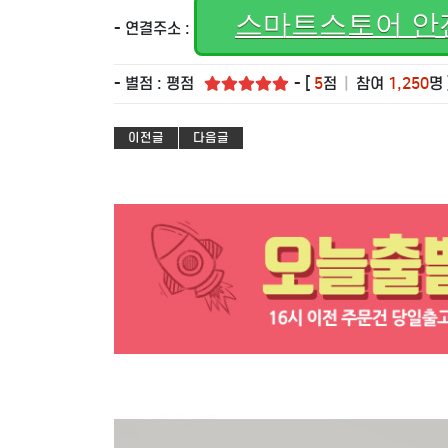
스마트스토어 안
- 연결주소 :
- 별점 : 평점
- [
5
점
|
참여
1,250
명 
이전글
다음글