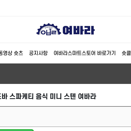
동영상 숏츠
공지사항
여바라스마트스토어 바로가기
숏클
바 스파케티 음식 미니 스텐 여바라