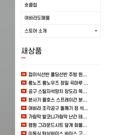
숏클립
여바라도매몰
스토어 소개
새상품
접이식선반 폴딩선반 주방 원터치 여바라 4단, 이동식 베란다 팬트리 72x34x126.5cm, 수납 블랙
롱노즈 롱노우즈 정밀 곡마루 공구용품 작업 케이블 조립 여바라 공예 전선
공구 스틸자석망치 장도리 목공 쇠망치 캠핑 목수 가정용 빠루 여바라
분사기 물호스 스프레이건 분사건 청소 베란다 대형 원예용 수도 욕실 여바라
여바라 조각공구 돌깨기 정 석공 250x16mm 조각정 송곳형 손보호
가림막 발코니가림막 난간 테라스 가리개 베란다 다용도 사생활보호 3M 여바라
캠핑 그라운드시트 덮개 화물차 시트 바닥 방수포 여바라 타포린 2X3 블루 텐트
이동식 탁상바이스 바이스 고정작업 클램프 테이블 가공 목공 다양한 60MM 여바라