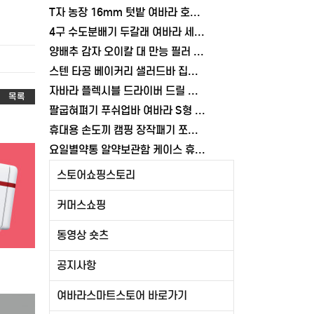
T자 농장 16mm 텃밭 여바라 호스연결커넥터 연결탭 물호스 부품
4구 수도분배기 두갈래 여바라 세탁기 베란다 수전분배기 청소 커넥터 수도꼭지 연결구
양배추 감자 오이칼 대 만능 필러 스텐 채칼 야채슬라이서 채썰기
스텐 타공 베이커리 샐러드바 집게 미니 음식 스파케티 뷔페집게
자바라 플렉시블 드라이버 드릴 공구 틈새 비트홀더 코브라 코너 여바라
목록
팔굽혀펴기 푸쉬업바 여바라 S형 푸시업 홈트레이닝 기구
휴대용 손도끼 캠핑 장작패기 쪼개기 도끼 여바라
요일별약통 알약보관함 케이스 휴대용약케이스 영양제 비타민 여바라
스토어쇼핑스토리
커머스쇼핑
동영상 숏츠
공지사항
여바라스마트스토어 바로가기