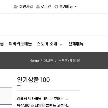
회원가입
로그인
추가메뉴
립
여바라도매몰
스토어 소개
전체메뉴
Home
게시판
스포츠/레저 뷰
인기상품100
컴퓨터 의자바닥 매트 보호패드 러그 소음 긁힘방지 브라운, 90X140cm
탁상바이스 다양한 클램프 고정작업 테이블 바이스 가공 목공 80MM 이동식 여바라