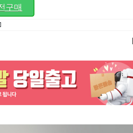
전구매
]