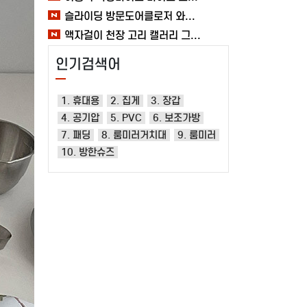
슬라이딩 방문도어클로저 와이어 미닫이 자동문닫힘 1.2mm 열림방지 무타공 중문 여바라
액자걸이 천장 고리 캘러리 그림걸이 레일 전시회 와이어 미술관 세트 여바라
인기검색어
1. 휴대용
2. 집게
3. 장갑
4. 공기압
5. PVC
6. 보조가방
7. 패딩
8. 룸미러거치대
9. 룸미러
10. 방한슈즈