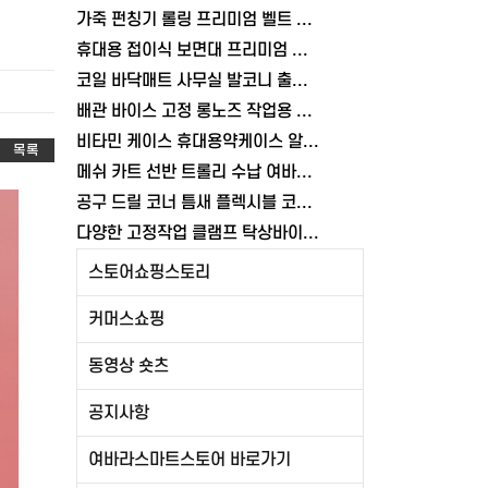
가죽 펀칭기 롤링 프리미엄 벨트 허리띠 다용도 구멍뚫기 공예 타공기 가방 여바라
휴대용 접이식 보면대 프리미엄 전문가용 악보거치대 가방포함 악보대
코일 바닥매트 사무실 발코니 출입구 매트 베란다 업소용 현관 매장 재단 여바라
배관 바이스 고정 롱노즈 작업용 RP6.5 판금 공구 플라이어 락킹 여바라
비타민 케이스 휴대용약케이스 알약보관함 요일별약통 영양제 여바라
목록
메쉬 카트 선반 트롤리 수납 여바라 화이트 틈새 이동식 3단 철제
공구 드릴 코너 틈새 플렉시블 코브라 비트홀더 자바라 드라이버 여바라
다양한 고정작업 클램프 탁상바이스 가공 80MM 테이블 이동식 목공 바이스
스토어쇼핑스토리
커머스쇼핑
동영상 숏츠
공지사항
여바라스마트스토어 바로가기