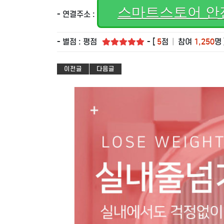
스마트스토어 안
- 연결주소 :
- 별점 : 평점
- [
5
점
|
참여
1,250
명 
이전글
다음글