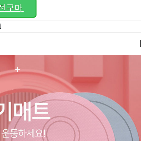
전구매
]