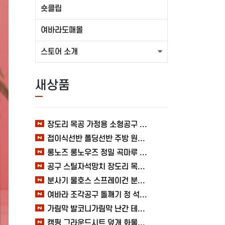
숏클립
여바라도매몰
스토어 소개
새상품
장도리 목공 가정용 소형공구 캠핑 손망치 휴대용 미니망치 여바라
접이식선반 폴딩선반 주방 원터치 여바라 4단, 이동식 베란다 팬트리 72x34x126.5cm, 수납 블랙
롱노즈 롱노우즈 정밀 곡마루 공구용품 작업 케이블 조립 여바라 공예 전선
공구 스틸자석망치 장도리 목공 쇠망치 캠핑 목수 가정용 빠루 여바라
분사기 물호스 스프레이건 분사건 청소 베란다 대형 원예용 수도 욕실 여바라
여바라 조각공구 돌깨기 정 석공 250x16mm 조각정 송곳형 손보호
가림막 발코니가림막 난간 테라스 가리개 베란다 다용도 사생활보호 3M 여바라
캠핑 그라운드시트 덮개 화물차 시트 바닥 방수포 여바라 타포린 2X3 블루 텐트