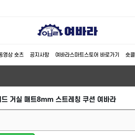
동영상 숏츠
공지사항
여바라스마트스토어 바로가기
숏클
드 거실 매트8mm 스트레칭 쿠션 여바라