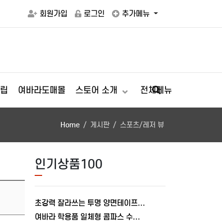
회원가입
로그인
추가메뉴
립
여바라도매몰
스토어 소개
전체메뉴
Home
게시판
스포츠/레저 뷰
인기상품100
초강력 잘라쓰는 투명 양면테이프 나노겔 5m 실리콘 여바라 테이프
여바라 학용품 일체형 콤파스 수학교구 준비물 제도 컴퍼스