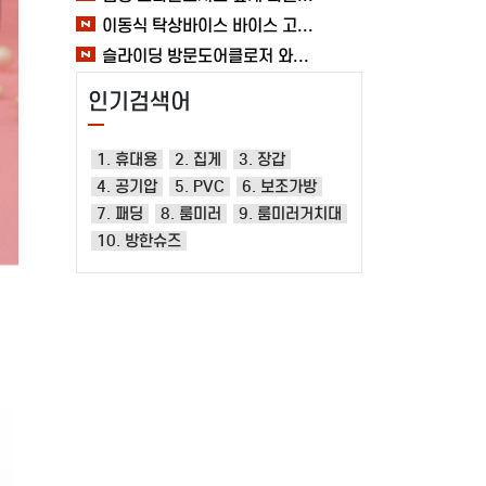
이동식 탁상바이스 바이스 고정작업 클램프 테이블 가공 목공 다양한 60MM 여바라
슬라이딩 방문도어클로저 와이어 미닫이 자동문닫힘 1.2mm 열림방지 무타공 중문 여바라
인기검색어
1. 휴대용
2. 집게
3. 장갑
4. 공기압
5. PVC
6. 보조가방
7. 패딩
8. 룸미러
9. 룸미러거치대
10. 방한슈즈