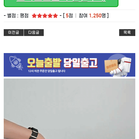
- 별점 : 평점
- [
5
점
|
참여
1,250
명 ]
이전글
다음글
목록