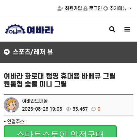
회원가입
로그인
추가메뉴
검
메
색
뉴
버
버
튼
튼
스포츠/레저 뷰
여바라 화로대 캠핑 휴대용 바베큐 그릴
원통형 숯불 미니 그릴
여바라도매몰
2025-08-26 19:05
33,467
0
- 연결주소 :
스마트스토어 안전구매