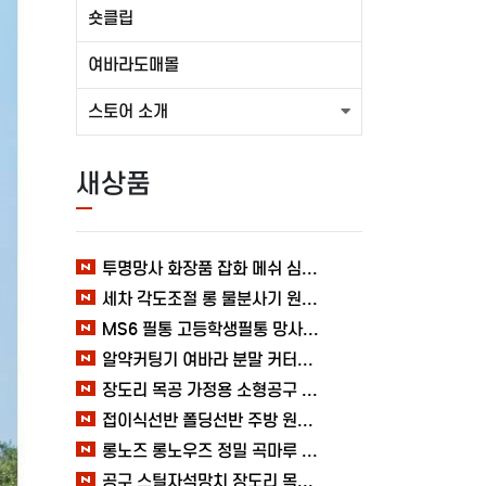
숏클립
여바라도매몰
스토어 소개
새상품
투명망사 화장품 잡화 메쉬 심플 여바라 필통파우치
세차 각도조절 롱 물분사기 원예 여바라 스프레이건 분사기
MS6 필통 고등학생필통 망사 여바라 투명 다용도 메쉬 파우치
알약커팅기 여바라 분말 커터기 절단기 분쇄기 보관함 알약가위
장도리 목공 가정용 소형공구 캠핑 손망치 휴대용 미니망치 여바라
접이식선반 폴딩선반 주방 원터치 여바라 4단, 이동식 베란다 팬트리 72x34x126.5cm, 수납 블랙
롱노즈 롱노우즈 정밀 곡마루 공구용품 작업 케이블 조립 여바라 공예 전선
공구 스틸자석망치 장도리 목공 쇠망치 캠핑 목수 가정용 빠루 여바라