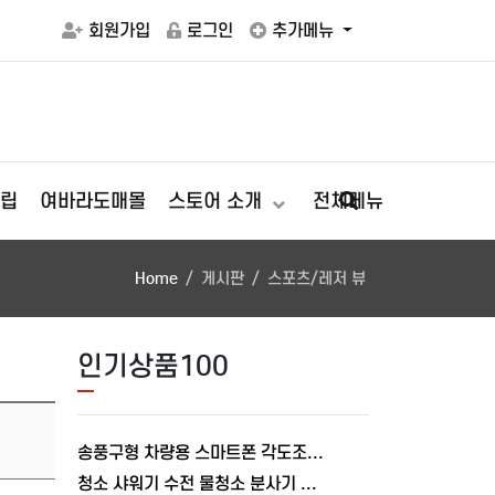
회원가입
로그인
추가메뉴
립
여바라도매몰
스토어 소개
전체메뉴
Home
게시판
스포츠/레저 뷰
인기상품100
송풍구형 차량용 스마트폰 각도조절 충전거치대 폴드거치대 여바라
청소 샤워기 수전 물청소 분사기 베란다 미니건 욕실 변기 세트 여바라