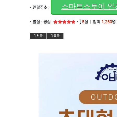
스마트스토어 안
- 연결주소 :
- 별점 : 평점
- [
5
점
|
참여
1,250
명 
이전글
다음글