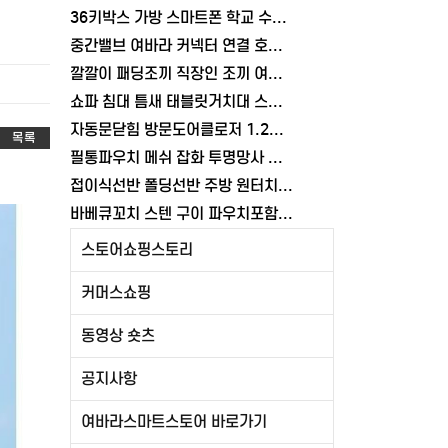
36키박스 가방 스마트폰 학교 수거함 보관함 케이스 휴대폰 학원 여바라
중간밸브 여바라 커넥터 연결 호스 배관 물호스 원터치 부속 잠금 어댑터
깔깔이 패딩조끼 직장인 조끼 여바라 보온 남녀공용 얇은 패딩 정장 경량
쇼파 침대 틈새 태블릿거치대 스탠드 핸드폰거치대 360도 회전 각도조절
자동문닫힘 방문도어클로저 1.2mm 무타공 와이어 미닫이 슬라이딩 열림방지 중문
목록
필통파우치 메쉬 잡화 투명망사 심플 화장품 여바라
접이식선반 폴딩선반 주방 원터치 여바라 4단, 이동식 베란다 팬트리 72x34x126.5cm, 수납 블랙
바베큐꼬치 스텐 구이 파우치포함 양꼬치 쇠꼬챙이 보관 캠핑 세트 10개
스토어쇼핑스토리
커머스쇼핑
동영상 숏츠
공지사항
여바라스마트스토어 바로가기