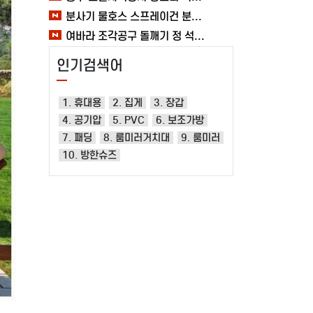
분사기 물호스 스프레이건 분사건 청소 베란다 대형 원예용 수도 욕실 여바라
여바라 조각공구 돌깨기 정 석공 250x16mm 조각정 송곳형 손보호
인기검색어
1. 휴대용
2. 집게
3. 장갑
4. 공기압
5. PVC
6. 보조가방
7. 패딩
8. 룸미러거치대
9. 룸미러
10. 방한슈즈