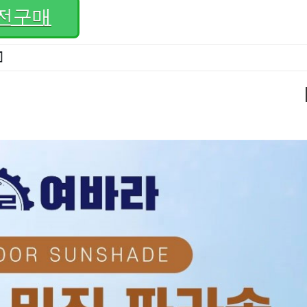
전구매
]