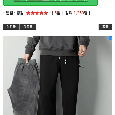
- 별점 : 평점
- [
5
점
|
참여
1,250
명 ]
이전글
다음글
목록