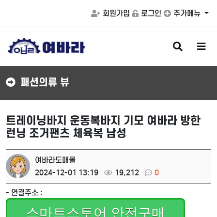
회원가입
로그인
추가메뉴
검
메
색
뉴
버
버
튼
튼
패션의류 뷰
트레이닝바지 운동복바지 기모 여바라 방한
런닝 조거팬츠 체육복 남성
여바라도매몰
2024-12-01 13:19
19,212
0
- 연결주소 :
스마트스토어 안전구매