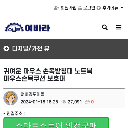
회원가입
로그인
추가메뉴
검
메
색
뉴
버
버
튼
튼
디지털/가전 뷰
귀여운 마우스 손목받침대 노트북
마우스손목쿠션 보호대
여바라도매몰
2024-01-18 18:25
27,091
0
- 연결주소 :
스마트스토어 안전구매