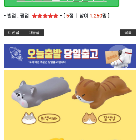
- 별점 : 평점
- [
5
점
|
참여
1,250
명 ]
이전글
다음글
목록