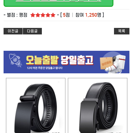
- 별점 : 평점
- [
5
점
|
참여
1,250
명 ]
이전글
다음글
목록