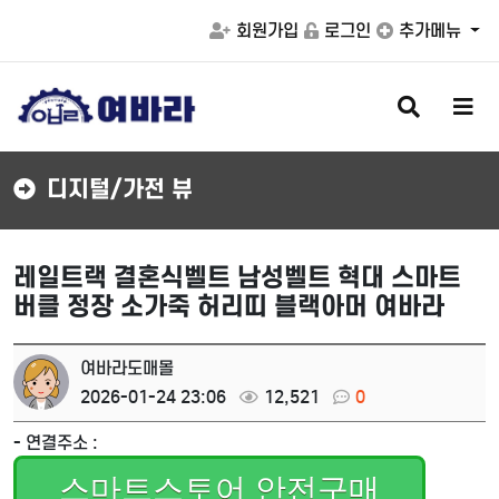
회원가입
로그인
추가메뉴
검
메
색
뉴
버
버
튼
튼
디지털/가전 뷰
레일트랙 결혼식벨트 남성벨트 혁대 스마트
버클 정장 소가죽 허리띠 블랙아머 여바라
여바라도매몰
2026-01-24 23:06
12,521
0
- 연결주소 :
스마트스토어 안전구매