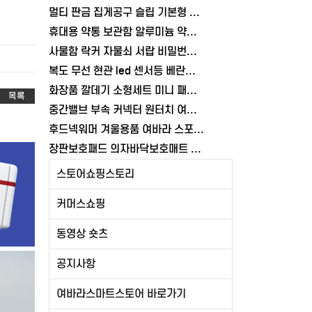
멀티 판금 집게공구 슬립 기본형 너트 고정 조인트플라이어 기본형 볼트 여바라
휴대용 약통 보관함 알루미늄 약상자 구급함 가정용 상비약 응급키트 여바라
사물함 락커 자물쇠 서랍 비밀번호 여닫이 시건장금장치 창고 잠금장치 여바라
복도 무선 현관 led 센서등 베란다 계단 부착식 무드등 마그네틱 각도조절
화장품 깔데기 소형세트 미니 패트병 작은입구 깔대기 공병 스텐 소분용 여바라
목록
중간밸브 부속 커넥터 원터치 여바라 어댑터 물호스 연결 호스 배관 잠금
후드넥워머 겨울용품 여바라 스포츠 넥워머 방한 캠핑 남자 바라클라바
장판보호패드 의자바닥보호매트 컴퓨터 반투명 90X140cm 여바라
스토어쇼핑스토리
커머스쇼핑
동영상 숏츠
공지사항
여바라스마트스토어 바로가기