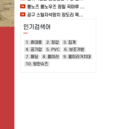
롱노즈 롱노우즈 정밀 곡마루 공구용품 작업 케이블 조립 여바라 공예 전선
공구 스틸자석망치 장도리 목공 쇠망치 캠핑 목수 가정용 빠루 여바라
인기검색어
1. 휴대용
2. 장갑
3. 집게
4. 공기압
5. PVC
6. 보조가방
7. 패딩
8. 룸미러
9. 룸미러거치대
10. 방한슈즈