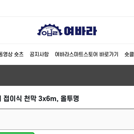
동영상 숏츠
공지사항
여바라스마트스토어 바로가기
숏클
접이식 천막 3x6m, 올투명