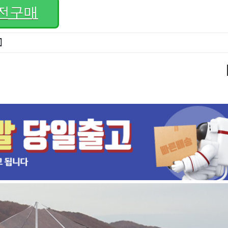
전구매
]