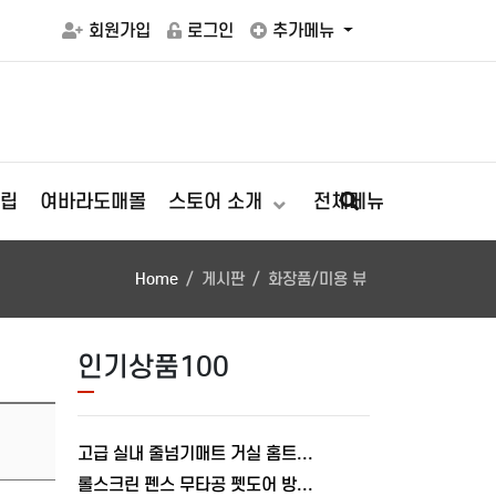
회원가입
로그인
추가메뉴
립
여바라도매몰
스토어 소개
전체메뉴
Home
게시판
화장품/미용 뷰
인기상품100
고급 실내 줄넘기매트 거실 홈트레이닝 스트레칭 패드 매트8mm 쿠션
롤스크린 펜스 무타공 펫도어 방문 출입문 안전문 강아지 고양이 울타리