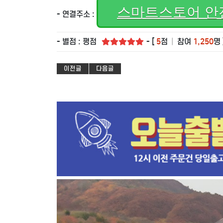
스마트스토어 안
- 연결주소 :
- 별점 : 평점
- [
5
점
|
참여
1,250
명 
이전글
다음글