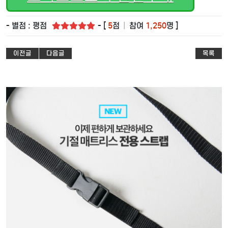
- 별점 : 평점
- [
5
점
|
참여
1,250
명 ]
이전글
다음글
목록