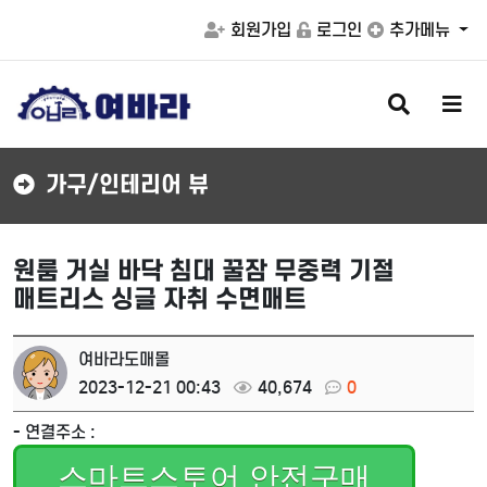
회원가입
로그인
추가메뉴
검
메
색
뉴
버
버
튼
튼
가구/인테리어 뷰
원룸 거실 바닥 침대 꿀잠 무중력 기절
매트리스 싱글 자취 수면매트
여바라도매몰
2023-12-21 00:43
40,674
0
- 연결주소 :
스마트스토어 안전구매