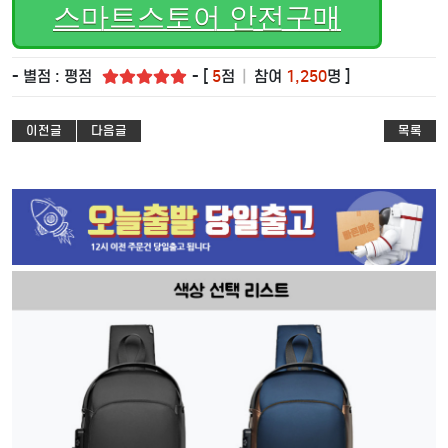
스마트스토어 안전구매
- 별점 : 평점
- [
5
점
|
참여
1,250
명 ]
이전글
다음글
목록