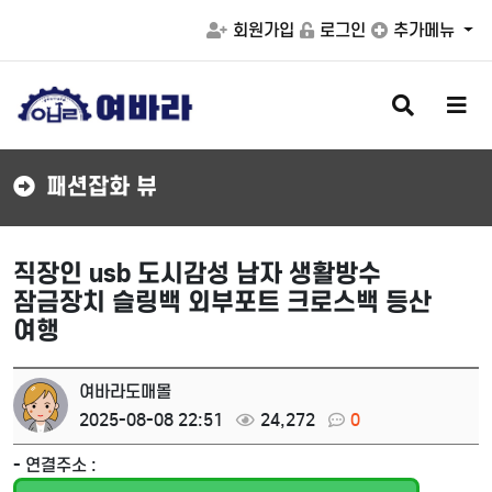
회원가입
로그인
추가메뉴
검
메
색
뉴
버
버
튼
튼
패션잡화 뷰
직장인 usb 도시감성 남자 생활방수
잠금장치 슬링백 외부포트 크로스백 등산
여행
여바라도매몰
2025-08-08 22:51
24,272
0
- 연결주소 :