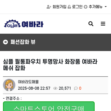
회원가입
로그인
추가메뉴
검
메
색
뉴
버
버
튼
튼
패션잡화 뷰
심플 필통파우치 투명망사 화장품 여바라
메쉬 잡화
여바라도매몰
2025-08-08 22:57
20,571
0
- 연결주소 :
스마트스토어 안전구매