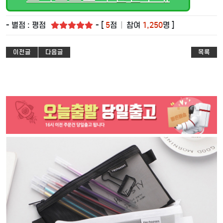
- 별점 : 평점
- [
5
점
|
참여
1,250
명 ]
이전글
다음글
목록