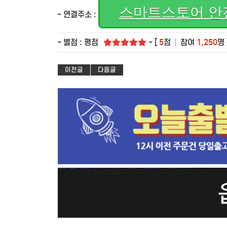
스마트스토어 안
- 연결주소 :
- 별점 : 평점
- [
5
점
|
참여
1,250
명 
이전글
다음글