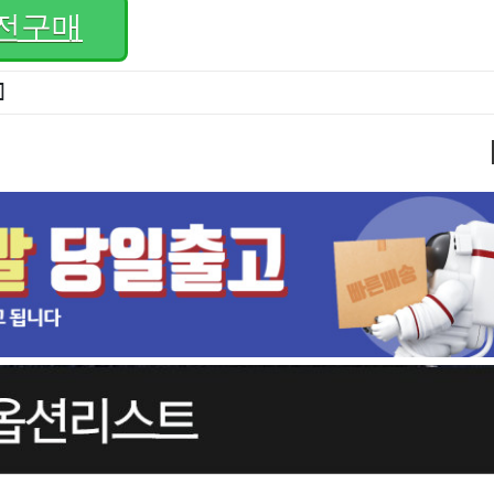
전구매
]