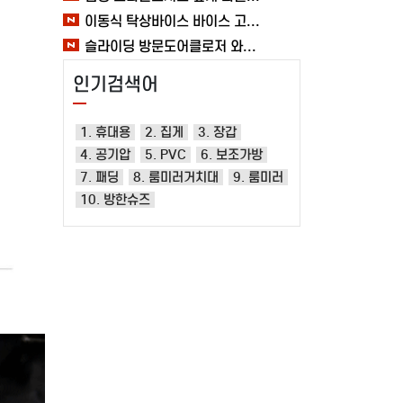
이동식 탁상바이스 바이스 고정작업 클램프 테이블 가공 목공 다양한 60MM 여바라
슬라이딩 방문도어클로저 와이어 미닫이 자동문닫힘 1.2mm 열림방지 무타공 중문 여바라
인기검색어
1. 휴대용
2. 집게
3. 장갑
4. 공기압
5. PVC
6. 보조가방
7. 패딩
8. 룸미러거치대
9. 룸미러
10. 방한슈즈