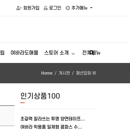
회원가입
로그인
추가메뉴
립
여바라도매몰
스토어 소개
전체메뉴
Home
게시판
패션잡화 뷰
인기상품100
초강력 잘라쓰는 투명 양면테이프 나노겔 5m 실리콘 여바라 테이프
여바라 학용품 일체형 콤파스 수학교구 준비물 제도 컴퍼스