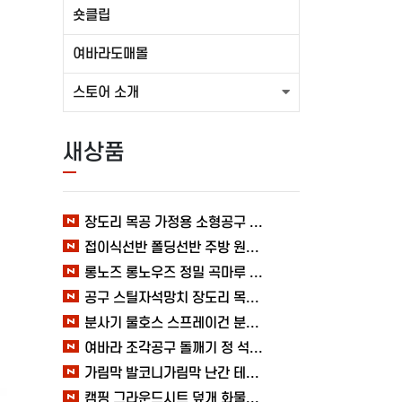
숏클립
여바라도매몰
스토어 소개
새상품
장도리 목공 가정용 소형공구 캠핑 손망치 휴대용 미니망치 여바라
접이식선반 폴딩선반 주방 원터치 여바라 4단, 이동식 베란다 팬트리 72x34x126.5cm, 수납 블랙
롱노즈 롱노우즈 정밀 곡마루 공구용품 작업 케이블 조립 여바라 공예 전선
공구 스틸자석망치 장도리 목공 쇠망치 캠핑 목수 가정용 빠루 여바라
분사기 물호스 스프레이건 분사건 청소 베란다 대형 원예용 수도 욕실 여바라
여바라 조각공구 돌깨기 정 석공 250x16mm 조각정 송곳형 손보호
가림막 발코니가림막 난간 테라스 가리개 베란다 다용도 사생활보호 3M 여바라
캠핑 그라운드시트 덮개 화물차 시트 바닥 방수포 여바라 타포린 2X3 블루 텐트