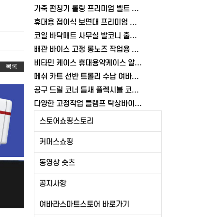
가죽 펀칭기 롤링 프리미엄 벨트 허리띠 다용도 구멍뚫기 공예 타공기 가방 여바라
휴대용 접이식 보면대 프리미엄 전문가용 악보거치대 가방포함 악보대
코일 바닥매트 사무실 발코니 출입구 매트 베란다 업소용 현관 매장 재단 여바라
배관 바이스 고정 롱노즈 작업용 RP6.5 판금 공구 플라이어 락킹 여바라
비타민 케이스 휴대용약케이스 알약보관함 요일별약통 영양제 여바라
목록
메쉬 카트 선반 트롤리 수납 여바라 화이트 틈새 이동식 3단 철제
공구 드릴 코너 틈새 플렉시블 코브라 비트홀더 자바라 드라이버 여바라
다양한 고정작업 클램프 탁상바이스 가공 80MM 테이블 이동식 목공 바이스
스토어쇼핑스토리
커머스쇼핑
동영상 숏츠
공지사항
여바라스마트스토어 바로가기