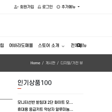
회원가입
로그인
추가메뉴
립
여바라도매몰
스토어 소개
전체메뉴
Home
게시판
디지털/가전 뷰
인기상품100
모니터선반 받침대 2단 화이트 모니터 800mm, L형 여바라
휴대용 응급키트 약상자 알루미늄 상비약 보관함 가정용 구급함 약통 여바라