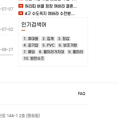
허리띠 버클 정장 여바라 결혼식벨트 레일트랙 소가죽벨트 남성
-07-07
4구 수도꼭지 여바라 수전분배기 베란다 청소 연결구 두갈래 수도분배기 커넥터 세탁기
인기검색어
-07-02
1. 휴대용
2. 집게
3. 장갑
4. 공기압
5. PVC
6. 보조가방
-06-27
7. 패딩
8. 룸미러거치대
9. 룸미러
10. 방한슈즈
FAQ
로 144-1 2층 (평화동)