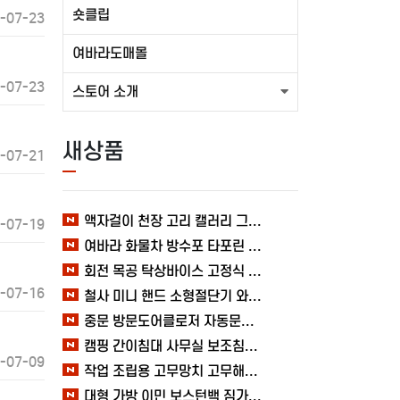
숏클립
-07-23
여바라도매몰
-07-23
스토어 소개
새상품
-07-21
액자걸이 천장 고리 캘러리 그림걸이 레일 전시회 와이어 미술관 세트 여바라
-07-19
여바라 화물차 방수포 타포린 시트 바닥 덮개 6X8, 캠핑 텐트 블루 그라운드시트
회전 목공 탁상바이스 고정식 클램프 360도 바이스 여바라 테이블
-07-16
철사 미니 핸드 소형절단기 와이어 휴대용 철편컷팅기 커터기 절단기 여바라 자물쇠
중문 방문도어클로저 자동문닫힘 와이어 무타공 슬라이딩 미닫이 열림방지 1.2mm 여바라
캠핑 간이침대 사무실 보조침대 접이식 휴대용 여바라 고시원침대 이동식
-07-09
작업 조립용 고무망치 고무해머 타일 목공 선반설치 캠핑 스틸 여바라
대형 가방 이민 보스턴백 짐가방 옷 빅사이즈 여행 대용량 수납 이사 여바라