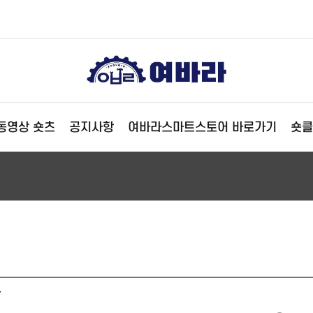
동영상 숏츠
공지사항
여바라스마트스토어 바로가기
숏클
반