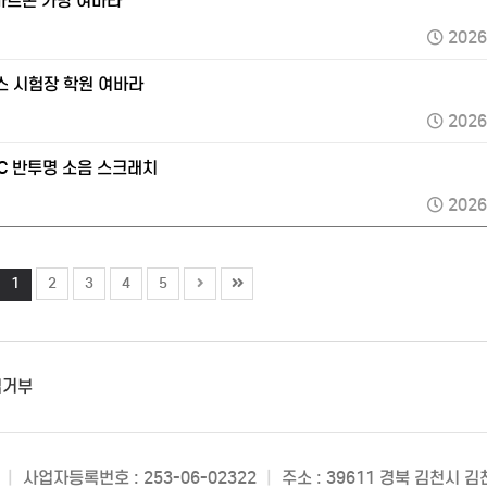
마트폰 가방 여바라
2026
스 시험장 학원 여바라
2026
VC 반투명 소음 스크래치
2026
1
2
3
4
5
집거부
|
사업자등록번호 : 253-06-02322
|
주소 : 39611 경북 김천시 김천