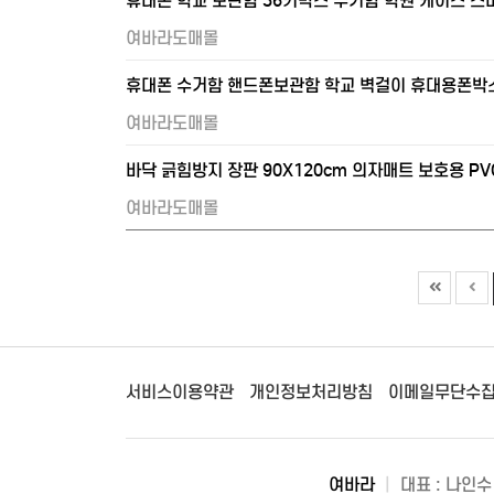
휴대폰 학교 보관함 36키박스 수거함 학원 케이스 스
여바라도매몰
휴대폰 수거함 핸드폰보관함 학교 벽걸이 휴대용폰박
여바라도매몰
바닥 긁힘방지 장판 90X120cm 의자매트 보호용 P
여바라도매몰
서비스이용약관
개인정보처리방침
이메일무단수
여바라
|
대표 : 나인수