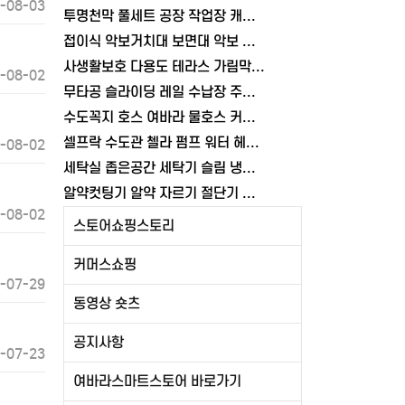
-08-03
투명천막 풀세트 공장 작업장 캐노피 접이식 천막 3x4.5m, 올투명
접이식 악보거치대 보면대 악보 전문가용 교회 공연 스탠드 휴대용 여바라
사생활보호 다용도 테라스 가림막 3M 발코니가림막 난간 가리개 베란다 여바라
-08-02
무타공 슬라이딩 레일 수납장 주방 양념통 조미료통 부착식 씽크대 정리대 선반
수도꼭지 호스 여바라 물호스 커넥터 부품 국산 어댑터 연결탭
셀프락 수도관 첼라 펌프 워터 헤드 플라이어 배관 슬림 여바라
-08-02
세탁실 좁은공간 세탁기 슬림 냉수 일자 온수 수도꼭지 수도꼭지 밸브 수전 여바라
알약컷팅기 알약 자르기 절단기 가위 분쇄기
-08-02
스토어쇼핑스토리
커머스쇼핑
-07-29
동영상 숏츠
공지사항
-07-23
여바라스마트스토어 바로가기